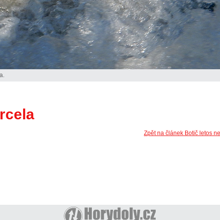
a.
rcela
Zpět na článek Botič letos n