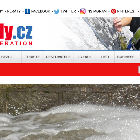
NY
-
FERÁTY
-
FACEBOOK
-
TWITTER
-
INSTAGRAM
-
PINTEREST
BĚŽCI
TURISTÉ
CESTOVATELÉ
LYŽAŘI
DĚTI
BUSINESS