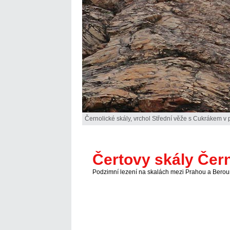
Černolické skály, vrchol Střední věže s Cukrákem v 
Čertovy skály Čern
Podzimní lezení na skalách mezi Prahou a Bero