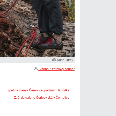
Kuba Turek
Stáhnout zdrojový soubor
Zpět na článek Černolice, podzimní lahůdka
Zpět do galerie Čertovy skály Černolice