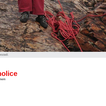
pozadí.
olice
unem