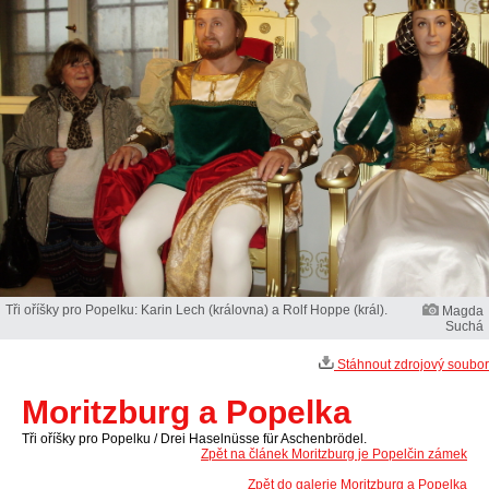
Tři oříšky pro Popelku: Karin Lech (královna) a Rolf Hoppe (král).
Magda
Suchá
Stáhnout zdrojový soubor
Moritzburg a Popelka
Tři oříšky pro Popelku / Drei Haselnüsse für Aschenbrödel.
Zpět na článek Moritzburg je Popelčin zámek
Zpět do galerie Moritzburg a Popelka