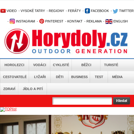
VIDEO
-
VYSOKÉ TATRY
-
REGIONY
-
FERÁTY
-
FACEBOOK
-
TWITTER
-
INSTAGRAM
-
PINTEREST
-
KONTAKT
-
REKLAMA
-
ENGLISH
HOROLEZCI
VODÁCI
CYKLISTÉ
BĚŽCI
TURISTÉ
CESTOVATELÉ
LYŽAŘI
DĚTI
BUSINESS
TEST
MÉDIA
ZDRAVÍ
JÍDLO A PITÍ