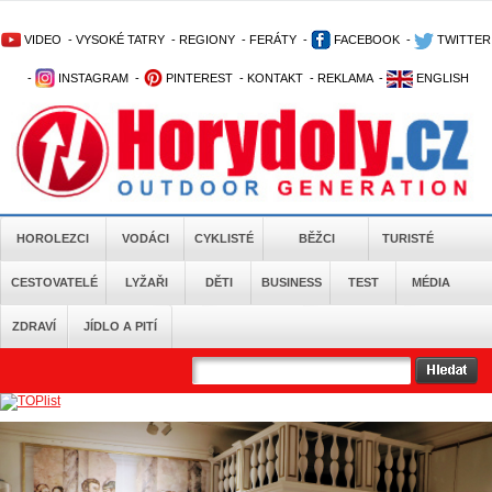
VIDEO
-
VYSOKÉ TATRY
-
REGIONY
-
FERÁTY
-
FACEBOOK
-
TWITTER
-
INSTAGRAM
-
PINTEREST
-
KONTAKT
-
REKLAMA
-
ENGLISH
HOROLEZCI
VODÁCI
CYKLISTÉ
BĚŽCI
TURISTÉ
CESTOVATELÉ
LYŽAŘI
DĚTI
BUSINESS
TEST
MÉDIA
ZDRAVÍ
JÍDLO A PITÍ