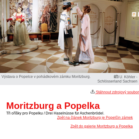
Výstava o Popelce v pohádkovém zámku Moritzburg.
U. Köhler -
Schlösserland Sachsen
Stáhnout zdrojový soubor
Moritzburg a Popelka
Tři oříšky pro Popelku / Drei Haselnüsse für Aschenbrödel.
Zpět na článek Moritzburg je Popelčin zámek
Zpět do galerie Moritzburg a Popelka