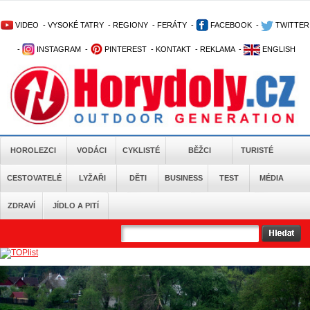
VIDEO
-
VYSOKÉ TATRY
-
REGIONY
-
FERÁTY
-
FACEBOOK
-
TWITTER
-
INSTAGRAM
-
PINTEREST
-
KONTAKT
-
REKLAMA
-
ENGLISH
HOROLEZCI
VODÁCI
CYKLISTÉ
BĚŽCI
TURISTÉ
CESTOVATELÉ
LYŽAŘI
DĚTI
BUSINESS
TEST
MÉDIA
ZDRAVÍ
JÍDLO A PITÍ