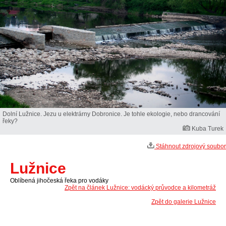
Dolní Lužnice. Jezu u elektrárny Dobronice. Je tohle ekologie, nebo drancování
řeky?
Kuba Turek
Stáhnout zdrojový soubor
Lužnice
Oblíbená jihočeská řeka pro vodáky
Zpět na článek Lužnice: vodácký průvodce a kilometráž
Zpět do galerie Lužnice