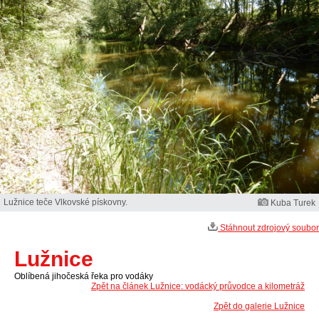
Lužnice teče Vlkovské pískovny.
Kuba Turek
Stáhnout zdrojový soubor
Lužnice
Oblíbená jihočeská řeka pro vodáky
Zpět na článek Lužnice: vodácký průvodce a kilometráž
Zpět do galerie Lužnice