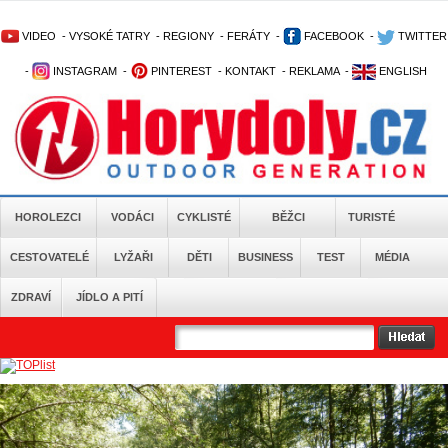
VIDEO
-
VYSOKÉ TATRY
-
REGIONY
-
FERÁTY
-
FACEBOOK
-
TWITTER
-
INSTAGRAM
-
PINTEREST
-
KONTAKT
-
REKLAMA
-
ENGLISH
HOROLEZCI
VODÁCI
CYKLISTÉ
BĚŽCI
TURISTÉ
CESTOVATELÉ
LYŽAŘI
DĚTI
BUSINESS
TEST
MÉDIA
ZDRAVÍ
JÍDLO A PITÍ