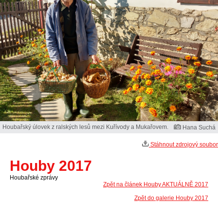
Houbařský úlovek z ralských lesů mezi Kuřívody a Mukařovem.
Hana Suchá
Stáhnout zdrojový soubor
Houby 2017
Houbařské zprávy
Zpět na článek Houby AKTUÁLNĚ 2017
Zpět do galerie Houby 2017