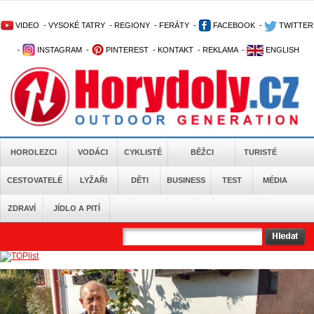
VIDEO
-
VYSOKÉ TATRY
-
REGIONY
-
FERÁTY
-
FACEBOOK
-
TWITTER
-
INSTAGRAM
-
PINTEREST
-
KONTAKT
-
REKLAMA
-
ENGLISH
HOROLEZCI
VODÁCI
CYKLISTÉ
BĚŽCI
TURISTÉ
CESTOVATELÉ
LYŽAŘI
DĚTI
BUSINESS
TEST
MÉDIA
ZDRAVÍ
JÍDLO A PITÍ