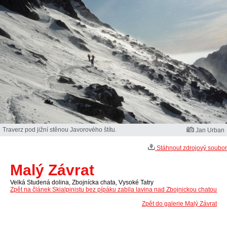
Traverz pod jižní stěnou Javorového štítu.
Jan Urban
Stáhnout zdrojový soubor
Malý Závrat
Velká Studená dolina, Zbojnícka chata, Vysoké Tatry
Zpět na článek Skialpinistu bez pípáku zabila lavina nad Zbojnickou chatou
Zpět do galerie Malý Závrat