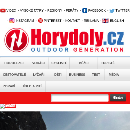
VIDEO
-
VYSOKÉ TATRY
-
REGIONY
-
FERÁTY
-
FACEBOOK
-
TWITTER
-
INSTAGRAM
-
PINTEREST
-
KONTAKT
-
REKLAMA
-
ENGLISH
HOROLEZCI
VODÁCI
CYKLISTÉ
BĚŽCI
TURISTÉ
CESTOVATELÉ
LYŽAŘI
DĚTI
BUSINESS
TEST
MÉDIA
ZDRAVÍ
JÍDLO A PITÍ