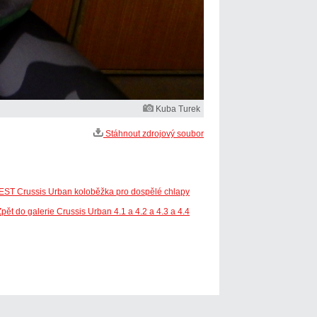
Kuba Turek
Stáhnout zdrojový soubor
TEST Crussis Urban koloběžka pro dospělé chlapy
Zpět do galerie Crussis Urban 4.1 a 4.2 a 4.3 a 4.4