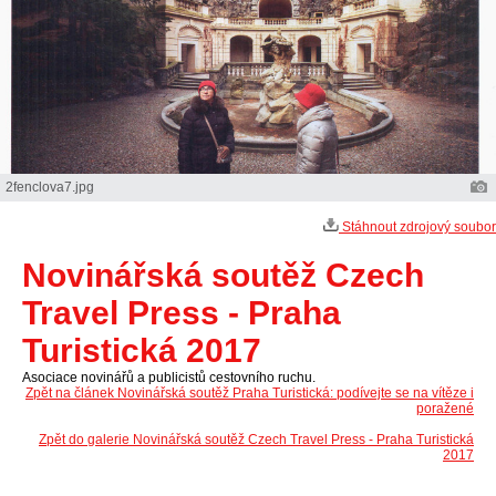
2fenclova7.jpg
Stáhnout zdrojový soubor
Novinářská soutěž Czech
Travel Press - Praha
Turistická 2017
Asociace novinářů a publicistů cestovního ruchu.
Zpět na článek Novinářská soutěž Praha Turistická: podívejte se na vítěze i
poražené
Zpět do galerie Novinářská soutěž Czech Travel Press - Praha Turistická
2017