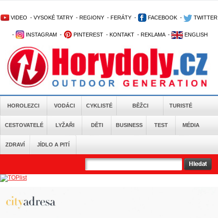
VIDEO
-
VYSOKÉ TATRY
-
REGIONY
-
FERÁTY
-
FACEBOOK
-
TWITTER
-
INSTAGRAM
-
PINTEREST
-
KONTAKT
-
REKLAMA
-
ENGLISH
HOROLEZCI
VODÁCI
CYKLISTÉ
BĚŽCI
TURISTÉ
CESTOVATELÉ
LYŽAŘI
DĚTI
BUSINESS
TEST
MÉDIA
ZDRAVÍ
JÍDLO A PITÍ