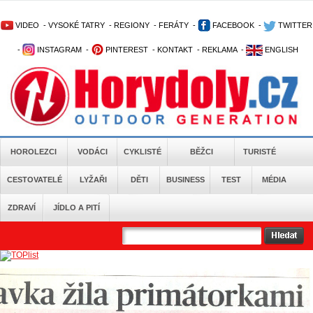
VIDEO
-
VYSOKÉ TATRY
-
REGIONY
-
FERÁTY
-
FACEBOOK
-
TWITTER
-
INSTAGRAM
-
PINTEREST
-
KONTAKT
-
REKLAMA
-
ENGLISH
HOROLEZCI
VODÁCI
CYKLISTÉ
BĚŽCI
TURISTÉ
CESTOVATELÉ
LYŽAŘI
DĚTI
BUSINESS
TEST
MÉDIA
ZDRAVÍ
JÍDLO A PITÍ