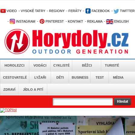
VIDEO
-
VYSOKÉ TATRY
-
REGIONY
-
FERÁTY
-
FACEBOOK
-
TWITTER
-
INSTAGRAM
-
PINTEREST
-
KONTAKT
-
REKLAMA
-
ENGLISH
HOROLEZCI
VODÁCI
CYKLISTÉ
BĚŽCI
TURISTÉ
CESTOVATELÉ
LYŽAŘI
DĚTI
BUSINESS
TEST
MÉDIA
ZDRAVÍ
JÍDLO A PITÍ