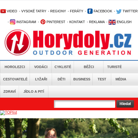
VIDEO
-
VYSOKÉ TATRY
-
REGIONY
-
FERÁTY
-
FACEBOOK
-
TWITTER
-
INSTAGRAM
-
PINTEREST
-
KONTAKT
-
REKLAMA
-
ENGLISH
HOROLEZCI
VODÁCI
CYKLISTÉ
BĚŽCI
TURISTÉ
CESTOVATELÉ
LYŽAŘI
DĚTI
BUSINESS
TEST
MÉDIA
ZDRAVÍ
JÍDLO A PITÍ