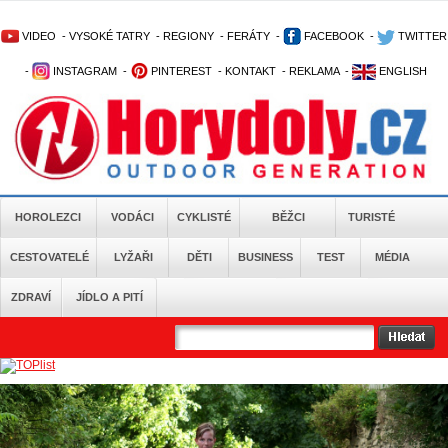
VIDEO
-
VYSOKÉ TATRY
-
REGIONY
-
FERÁTY
-
FACEBOOK
-
TWITTER
-
INSTAGRAM
-
PINTEREST
-
KONTAKT
-
REKLAMA
-
ENGLISH
HOROLEZCI
VODÁCI
CYKLISTÉ
BĚŽCI
TURISTÉ
CESTOVATELÉ
LYŽAŘI
DĚTI
BUSINESS
TEST
MÉDIA
ZDRAVÍ
JÍDLO A PITÍ