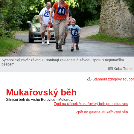
Symbolický závěr závodu - dobíhají zakladatelé závodu spolu s nejmladším
běžcem.
Kuba Turek
Stáhnout zdrojový soubor
Mukařovský běh
Silniční běh do vrchu Borovice - Mukařov.
Zpět na článek Mukařovský běh pro celou ves
Zpět do galerie Mukařovský běh