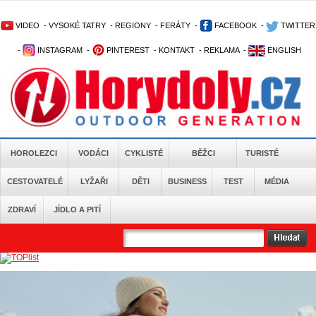
VIDEO
-
VYSOKÉ TATRY
-
REGIONY
-
FERÁTY
-
FACEBOOK
-
TWITTER
-
INSTAGRAM
-
PINTEREST
-
KONTAKT
-
REKLAMA
-
ENGLISH
HOROLEZCI
VODÁCI
CYKLISTÉ
BĚŽCI
TURISTÉ
CESTOVATELÉ
LYŽAŘI
DĚTI
BUSINESS
TEST
MÉDIA
ZDRAVÍ
JÍDLO A PITÍ