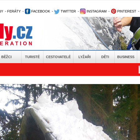
NY
-
FERÁTY
-
FACEBOOK
-
TWITTER
-
INSTAGRAM
-
PINTEREST
BĚŽCI
TURISTÉ
CESTOVATELÉ
LYŽAŘI
DĚTI
BUSINESS