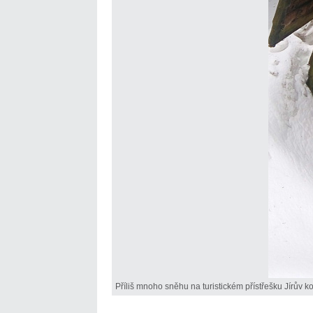
Příliš mnoho sněhu na turistickém přístřešku Jírův k