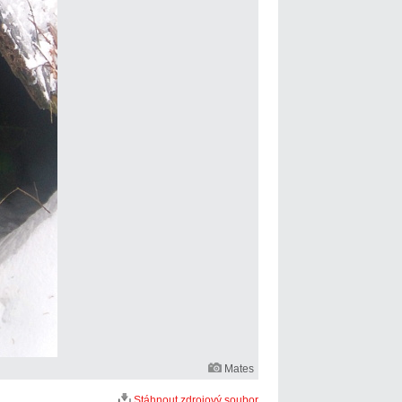
Mates
Stáhnout zdrojový soubor