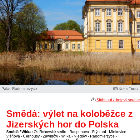
Palác Radomierzyce.
Kuba Turek
Stáhnout zdrojový soubor
Smědá: výlet na koloběžce z
Jizerských hor do Polska
Smědá / Witka:
Oldřichovské sedlo - Raspenava - Frýdlant - Minkovice -
Višňová - Černousy - Zawidów - Wilka - Niedów - Radomierzyce -