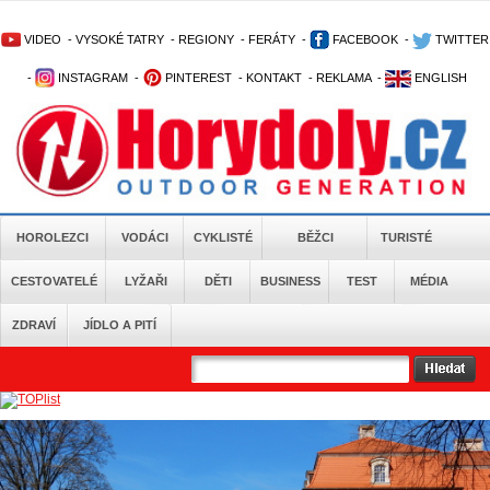
VIDEO
-
VYSOKÉ TATRY
-
REGIONY
-
FERÁTY
-
FACEBOOK
-
TWITTER
-
INSTAGRAM
-
PINTEREST
-
KONTAKT
-
REKLAMA
-
ENGLISH
HOROLEZCI
VODÁCI
CYKLISTÉ
BĚŽCI
TURISTÉ
CESTOVATELÉ
LYŽAŘI
DĚTI
BUSINESS
TEST
MÉDIA
ZDRAVÍ
JÍDLO A PITÍ