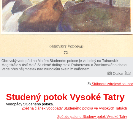
Obrovský vodopád na Malém Studeném potoce je viditelný na Tatranské
Magistrále v ústí Malé Studené doliny mezi Rainerovou a Zamkovského chatou.
Vede přes něj mostek nad hlubokým skalním kaňonem.
Otakar Štáfl
Stáhnout zdrojový soubor
Studený potok Vysoké Tatry
Vodopády Studeného potoka.
Zpět na článek Vodopády Studeného potoka ve Vysokých Tatrách
Zpět do galerie Studený potok Vysoké Tatry