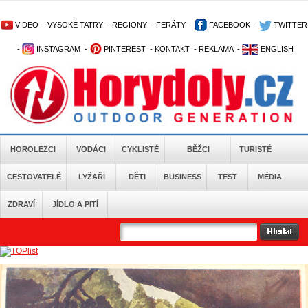
VIDEO
-
VYSOKÉ TATRY
-
REGIONY
-
FERÁTY
-
FACEBOOK
-
TWITTER
-
INSTAGRAM
-
PINTEREST
-
KONTAKT
-
REKLAMA
-
ENGLISH
HOROLEZCI
VODÁCI
CYKLISTÉ
BĚŽCI
TURISTÉ
CESTOVATELÉ
LYŽAŘI
DĚTI
BUSINESS
TEST
MÉDIA
ZDRAVÍ
JÍDLO A PITÍ