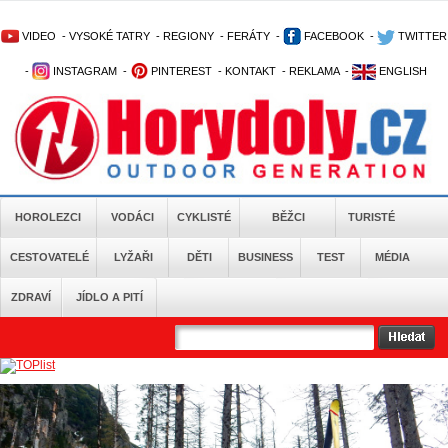
VIDEO
-
VYSOKÉ TATRY
-
REGIONY
-
FERÁTY
-
FACEBOOK
-
TWITTER
-
INSTAGRAM
-
PINTEREST
-
KONTAKT
-
REKLAMA
-
ENGLISH
HOROLEZCI
VODÁCI
CYKLISTÉ
BĚŽCI
TURISTÉ
CESTOVATELÉ
LYŽAŘI
DĚTI
BUSINESS
TEST
MÉDIA
ZDRAVÍ
JÍDLO A PITÍ