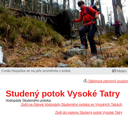
Cesta Húpačka se na jaře proměnila v potok.
Mates
Stáhnout zdrojový soubor
Studený potok Vysoké Tatry
Vodopády Studeného potoka.
Zpět na článek Vodopády Studeného potoka ve Vysokých Tatrách
Zpět do galerie Studený potok Vysoké Tatry