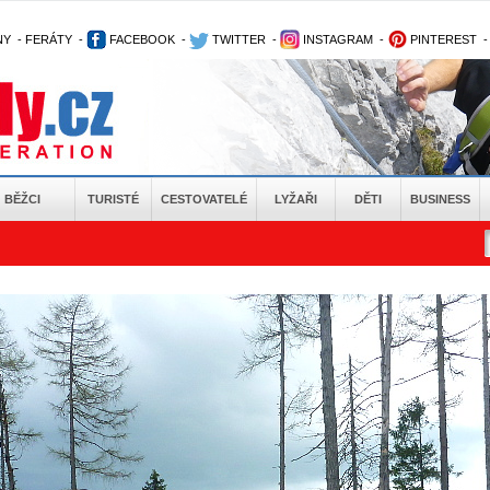
NY
-
FERÁTY
-
FACEBOOK
-
TWITTER
-
INSTAGRAM
-
PINTEREST
BĚŽCI
TURISTÉ
CESTOVATELÉ
LYŽAŘI
DĚTI
BUSINESS