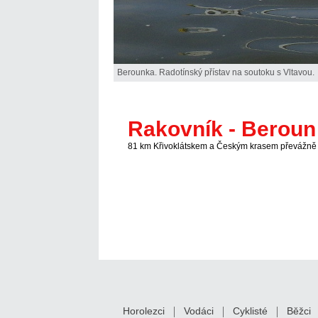
Berounka. Radotínský přístav na soutoku s Vltavou.
Rakovník - Beroun
81 km Křivoklátskem a Českým krasem převážně 
Horolezci
Vodáci
Cyklisté
Běžci