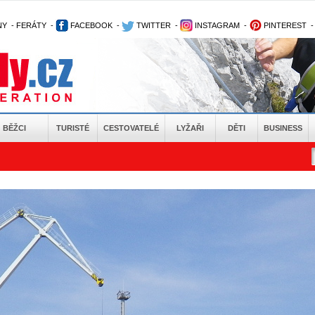
NY
-
FERÁTY
-
FACEBOOK
-
TWITTER
-
INSTAGRAM
-
PINTEREST
BĚŽCI
TURISTÉ
CESTOVATELÉ
LYŽAŘI
DĚTI
BUSINESS