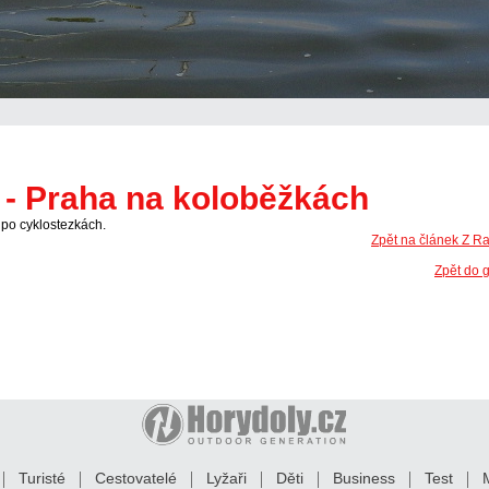
 - Praha na koloběžkách
po cyklostezkách.
Zpět na článek Z Ra
Zpět do 
Turisté
Cestovatelé
Lyžaři
Děti
Business
Test