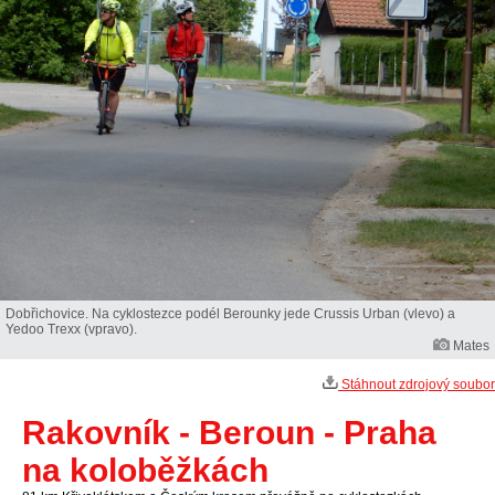
Dobřichovice. Na cyklostezce podél Berounky jede Crussis Urban (vlevo) a
Yedoo Trexx (vpravo).
Mates
Stáhnout zdrojový soubor
Rakovník - Beroun - Praha
na koloběžkách