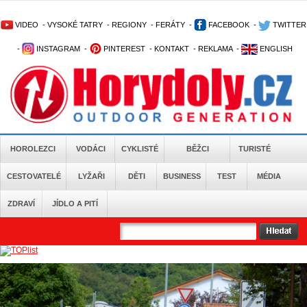
VIDEO
-
VYSOKÉ TATRY
-
REGIONY
-
FERÁTY
-
FACEBOOK
-
TWITTER
-
INSTAGRAM
-
PINTEREST
-
KONTAKT
-
REKLAMA
-
ENGLISH
HOROLEZCI
VODÁCI
CYKLISTÉ
BĚŽCI
TURISTÉ
CESTOVATELÉ
LYŽAŘI
DĚTI
BUSINESS
TEST
MÉDIA
ZDRAVÍ
JÍDLO A PITÍ