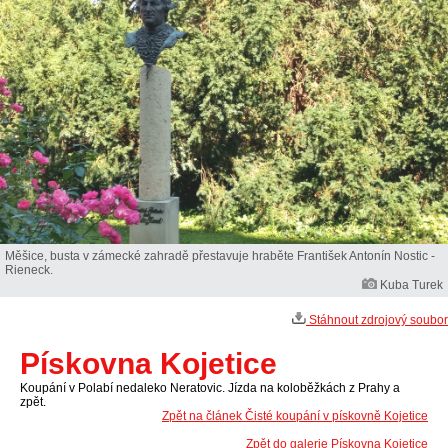
Měšice, busta v zámecké zahradě přestavuje hraběte František Antonín Nostic -
Rieneck.
Kuba Turek
Stáhnout zdrojový soubor
Pískovna Kojetice
Koupání v Polabí nedaleko Neratovic. Jízda na koloběžkách z Prahy a
zpět.
Zpět na článek Čisté koupání v pískovně Kojetice
Zpět do galerie Pískovna Kojetice