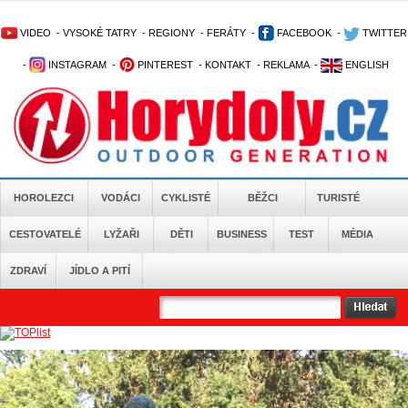
VIDEO
-
VYSOKÉ TATRY
-
REGIONY
-
FERÁTY
-
FACEBOOK
-
TWITTER
-
INSTAGRAM
-
PINTEREST
-
KONTAKT
-
REKLAMA
-
ENGLISH
HOROLEZCI
VODÁCI
CYKLISTÉ
BĚŽCI
TURISTÉ
CESTOVATELÉ
LYŽAŘI
DĚTI
BUSINESS
TEST
MÉDIA
ZDRAVÍ
JÍDLO A PITÍ