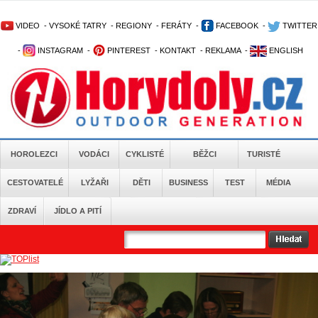
VIDEO
-
VYSOKÉ TATRY
-
REGIONY
-
FERÁTY
-
FACEBOOK
-
TWITTER
-
INSTAGRAM
-
PINTEREST
-
KONTAKT
-
REKLAMA
-
ENGLISH
HOROLEZCI
VODÁCI
CYKLISTÉ
BĚŽCI
TURISTÉ
CESTOVATELÉ
LYŽAŘI
DĚTI
BUSINESS
TEST
MÉDIA
ZDRAVÍ
JÍDLO A PITÍ