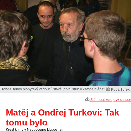
Tonda, tehdy pionýrský vedoucí, stavěl první srub v Zátoce pláňat.
Kuba Turek
Stáhnout zdrojový soubor
Matěj a Ondřej Turkovi: Tak
tomu bylo
Křest knihy v Neobyčejné klubovně.