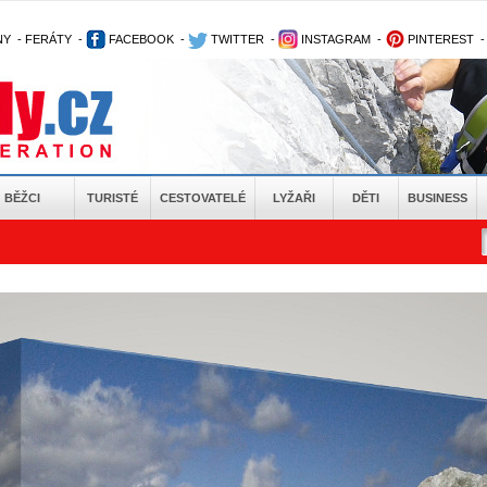
NY
-
FERÁTY
-
FACEBOOK
-
TWITTER
-
INSTAGRAM
-
PINTEREST
BĚŽCI
TURISTÉ
CESTOVATELÉ
LYŽAŘI
DĚTI
BUSINESS