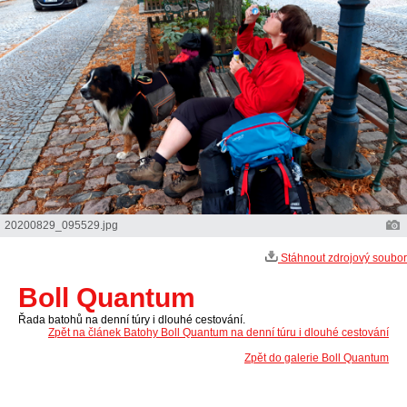
20200829_095529.jpg
Stáhnout zdrojový soubor
Boll Quantum
Řada batohů na denní túry i dlouhé cestování.
Zpět na článek Batohy Boll Quantum na denní túru i dlouhé cestování
Zpět do galerie Boll Quantum