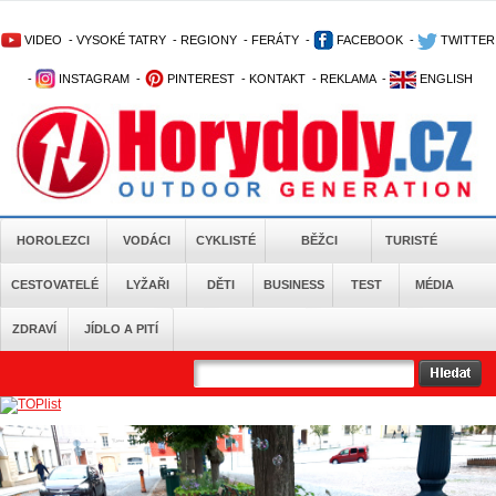
VIDEO
-
VYSOKÉ TATRY
-
REGIONY
-
FERÁTY
-
FACEBOOK
-
TWITTER
-
INSTAGRAM
-
PINTEREST
-
KONTAKT
-
REKLAMA
-
ENGLISH
HOROLEZCI
VODÁCI
CYKLISTÉ
BĚŽCI
TURISTÉ
CESTOVATELÉ
LYŽAŘI
DĚTI
BUSINESS
TEST
MÉDIA
ZDRAVÍ
JÍDLO A PITÍ