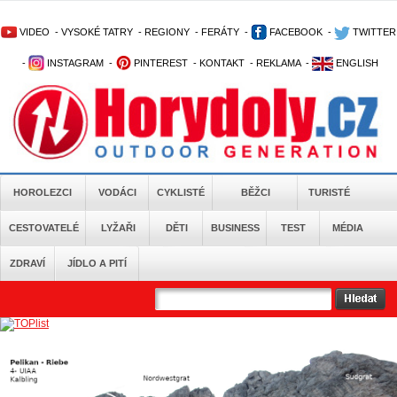
VIDEO
-
VYSOKÉ TATRY
-
REGIONY
-
FERÁTY
-
FACEBOOK
-
TWITTER
-
INSTAGRAM
-
PINTEREST
-
KONTAKT
-
REKLAMA
-
ENGLISH
HOROLEZCI
VODÁCI
CYKLISTÉ
BĚŽCI
TURISTÉ
CESTOVATELÉ
LYŽAŘI
DĚTI
BUSINESS
TEST
MÉDIA
ZDRAVÍ
JÍDLO A PITÍ