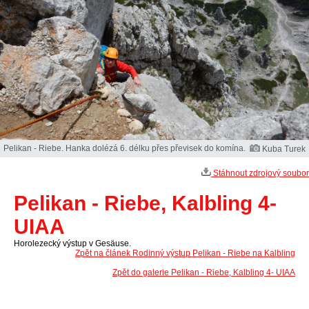
Pelikan - Riebe. Hanka dolézá 6. délku přes převisek do komína.
Kuba Turek
Stáhnout zdrojový soubor
Pelikan - Riebe, Kalbling 4-
UIAA
Horolezecký výstup v Gesäuse.
Zpět na článek Rodinný výstup Pelikan - Riebe na Kalbling
Zpět do galerie Pelikan - Riebe, Kalbling 4- UIAA