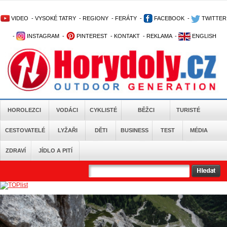
VIDEO
-
VYSOKÉ TATRY
-
REGIONY
-
FERÁTY
-
FACEBOOK
-
TWITTER
-
INSTAGRAM
-
PINTEREST
-
KONTAKT
-
REKLAMA
-
ENGLISH
HOROLEZCI
VODÁCI
CYKLISTÉ
BĚŽCI
TURISTÉ
CESTOVATELÉ
LYŽAŘI
DĚTI
BUSINESS
TEST
MÉDIA
ZDRAVÍ
JÍDLO A PITÍ