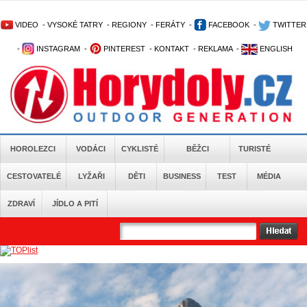
VIDEO
-
VYSOKÉ TATRY
-
REGIONY
-
FERÁTY
-
FACEBOOK
-
TWITTER
-
INSTAGRAM
-
PINTEREST
-
KONTAKT
-
REKLAMA
-
ENGLISH
HOROLEZCI
VODÁCI
CYKLISTÉ
BĚŽCI
TURISTÉ
CESTOVATELÉ
LYŽAŘI
DĚTI
BUSINESS
TEST
MÉDIA
ZDRAVÍ
JÍDLO A PITÍ