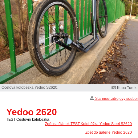
Ocelová koloběžka Yedoo S2620.
Kuba Turek
Stáhnout zdrojový soubor
Yedoo 2620
TEST Cestovní koloběžka.
Zpět na článek TEST Koloběžka Yedoo Steel S2620
Zpět do galerie Yedoo 2620