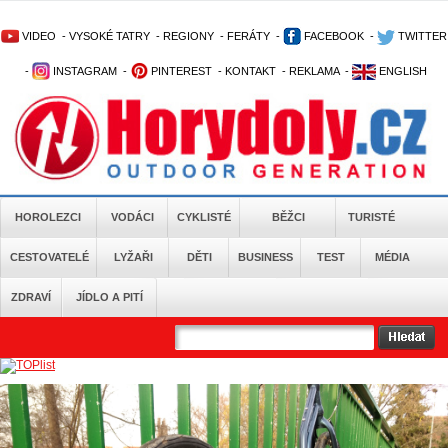
VIDEO
-
VYSOKÉ TATRY
-
REGIONY
-
FERÁTY
-
FACEBOOK
-
TWITTER
-
INSTAGRAM
-
PINTEREST
-
KONTAKT
-
REKLAMA
-
ENGLISH
HOROLEZCI
VODÁCI
CYKLISTÉ
BĚŽCI
TURISTÉ
CESTOVATELÉ
LYŽAŘI
DĚTI
BUSINESS
TEST
MÉDIA
ZDRAVÍ
JÍDLO A PITÍ