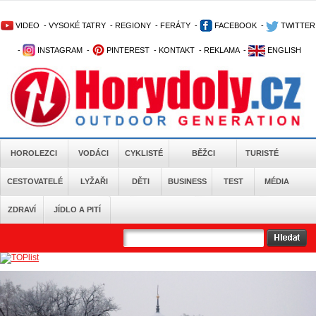
VIDEO
-
VYSOKÉ TATRY
-
REGIONY
-
FERÁTY
-
FACEBOOK
-
TWITTER
-
INSTAGRAM
-
PINTEREST
-
KONTAKT
-
REKLAMA
-
ENGLISH
HOROLEZCI
VODÁCI
CYKLISTÉ
BĚŽCI
TURISTÉ
CESTOVATELÉ
LYŽAŘI
DĚTI
BUSINESS
TEST
MÉDIA
ZDRAVÍ
JÍDLO A PITÍ