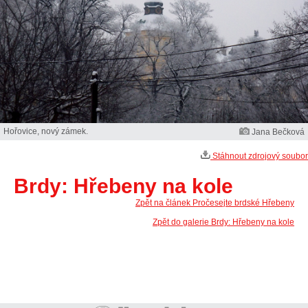
Hořovice, nový zámek.
Jana Bečková
Stáhnout zdrojový soubor
Brdy: Hřebeny na kole
Zpět na článek Pročesejte brdské Hřebeny
Zpět do galerie Brdy: Hřebeny na kole