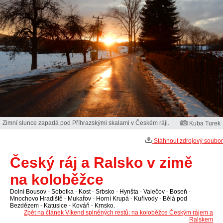
Zimní slunce zapadá pod Příhrazskými skalami v Českém ráji.
Kuba Turek
Stáhnout zdrojový soubor
Český ráj a Ralsko v zimě
na koloběžce
Dolní Bousov - Sobotka - Kost - Srbsko - Hynšta - Valečov - Boseň -
Mnochovo Hradiště - Mukařov - Horní Krupá - Kuřivody - Bělá pod
Bezdězem - Katusice - Kováň - Krnsko.
Zpět na článek Víkend splněných restů: na koloběžce Českým rájem a
Ralskem