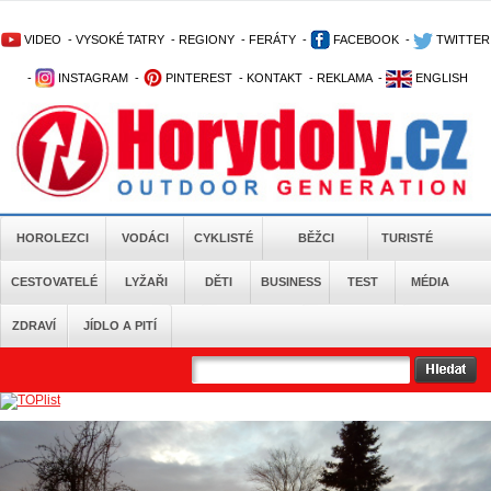
VIDEO
-
VYSOKÉ TATRY
-
REGIONY
-
FERÁTY
-
FACEBOOK
-
TWITTER
-
INSTAGRAM
-
PINTEREST
-
KONTAKT
-
REKLAMA
-
ENGLISH
HOROLEZCI
VODÁCI
CYKLISTÉ
BĚŽCI
TURISTÉ
CESTOVATELÉ
LYŽAŘI
DĚTI
BUSINESS
TEST
MÉDIA
ZDRAVÍ
JÍDLO A PITÍ