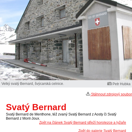
Velký svatý Bernard, švýcarská celnice.
Petr Hubka
Stáhnout zdrojový soubor
Svatý Bernard
Svatý Bernard de Menthone, též zvaný Svatý Bernard z Aosty či Svatý
Bernard z Mont-Joux.
Zpět na článek Svatý Bernard střeží horolezce a lyžaře
Zpět do galerie Svatý Bernard