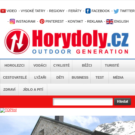
VIDEO
-
VYSOKÉ TATRY
-
REGIONY
-
FERÁTY
-
FACEBOOK
-
TWITTER
-
INSTAGRAM
-
PINTEREST
-
KONTAKT
-
REKLAMA
-
ENGLISH
HOROLEZCI
VODÁCI
CYKLISTÉ
BĚŽCI
TURISTÉ
CESTOVATELÉ
LYŽAŘI
DĚTI
BUSINESS
TEST
MÉDIA
ZDRAVÍ
JÍDLO A PITÍ