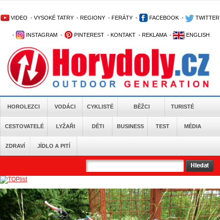
VIDEO
-
VYSOKÉ TATRY
-
REGIONY
-
FERÁTY
-
FACEBOOK
-
TWITTER
-
INSTAGRAM
-
PINTEREST
-
KONTAKT
-
REKLAMA
-
ENGLISH
HOROLEZCI
VODÁCI
CYKLISTÉ
BĚŽCI
TURISTÉ
CESTOVATELÉ
LYŽAŘI
DĚTI
BUSINESS
TEST
MÉDIA
ZDRAVÍ
JÍDLO A PITÍ