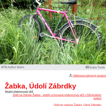
MTB Author Idaho.
Kuba Turek
Stáhnout zdrojový soubor
Žabka, Údolí Zábrdky
Skalní pískovcová věž.
Zpět na článek Žabka - dobře schovaná pískovcová věž v Děvínském
polesí
Zpět do galerie Žabka, Údolí Zábrdky