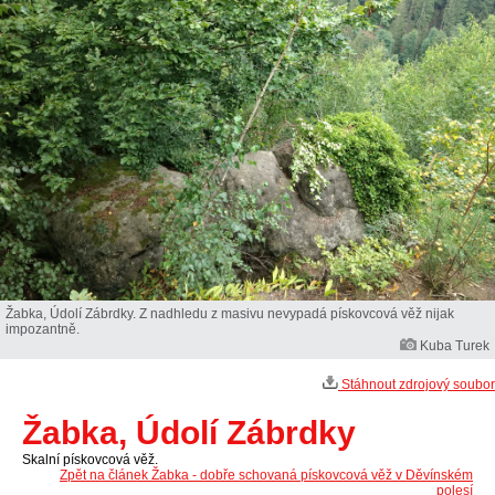
Žabka, Údolí Zábrdky. Z nadhledu z masivu nevypadá pískovcová věž nijak
impozantně.
Kuba Turek
Stáhnout zdrojový soubor
Žabka, Údolí Zábrdky
Skalní pískovcová věž.
Zpět na článek Žabka - dobře schovaná pískovcová věž v Děvínském
polesí