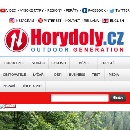
VIDEO
-
VYSOKÉ TATRY
-
REGIONY
-
FERÁTY
-
FACEBOOK
-
TWITTER
-
INSTAGRAM
-
PINTEREST
-
KONTAKT
-
REKLAMA
-
ENGLISH
HOROLEZCI
VODÁCI
CYKLISTÉ
BĚŽCI
TURISTÉ
CESTOVATELÉ
LYŽAŘI
DĚTI
BUSINESS
TEST
MÉDIA
ZDRAVÍ
JÍDLO A PITÍ