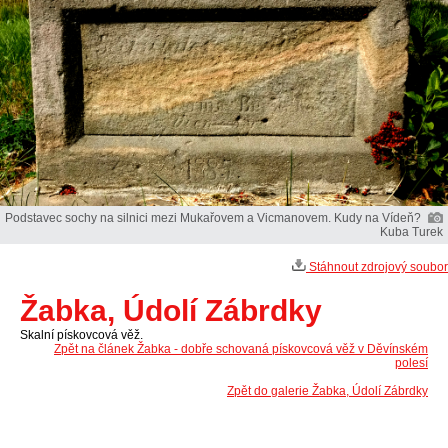
Podstavec sochy na silnici mezi Mukařovem a Vicmanovem. Kudy na Vídeň?
Kuba Turek
Stáhnout zdrojový soubor
Žabka, Údolí Zábrdky
Skalní pískovcová věž.
Zpět na článek Žabka - dobře schovaná pískovcová věž v Děvínském
polesí
Zpět do galerie Žabka, Údolí Zábrdky