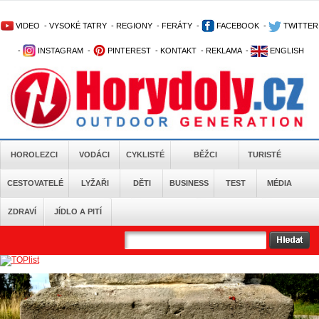
VIDEO
-
VYSOKÉ TATRY
-
REGIONY
-
FERÁTY
-
FACEBOOK
-
TWITTER
-
INSTAGRAM
-
PINTEREST
-
KONTAKT
-
REKLAMA
-
ENGLISH
HOROLEZCI
VODÁCI
CYKLISTÉ
BĚŽCI
TURISTÉ
CESTOVATELÉ
LYŽAŘI
DĚTI
BUSINESS
TEST
MÉDIA
ZDRAVÍ
JÍDLO A PITÍ