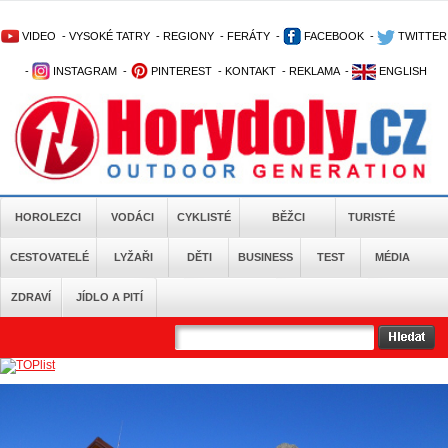
VIDEO
-
VYSOKÉ TATRY
-
REGIONY
-
FERÁTY
-
FACEBOOK
-
TWITTER
-
INSTAGRAM
-
PINTEREST
-
KONTAKT
-
REKLAMA
-
ENGLISH
HOROLEZCI
VODÁCI
CYKLISTÉ
BĚŽCI
TURISTÉ
CESTOVATELÉ
LYŽAŘI
DĚTI
BUSINESS
TEST
MÉDIA
ZDRAVÍ
JÍDLO A PITÍ