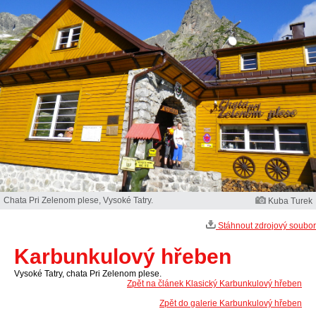
Chata Pri Zelenom plese, Vysoké Tatry.
Kuba Turek
Stáhnout zdrojový soubor
Karbunkulový hřeben
Vysoké Tatry, chata Pri Zelenom plese.
Zpět na článek Klasický Karbunkulový hřeben
Zpět do galerie Karbunkulový hřeben