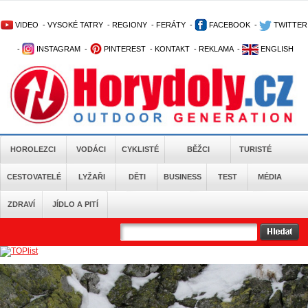
VIDEO
-
VYSOKÉ TATRY
-
REGIONY
-
FERÁTY
-
FACEBOOK
-
TWITTER
-
INSTAGRAM
-
PINTEREST
-
KONTAKT
-
REKLAMA
-
ENGLISH
HOROLEZCI
VODÁCI
CYKLISTÉ
BĚŽCI
TURISTÉ
CESTOVATELÉ
LYŽAŘI
DĚTI
BUSINESS
TEST
MÉDIA
ZDRAVÍ
JÍDLO A PITÍ