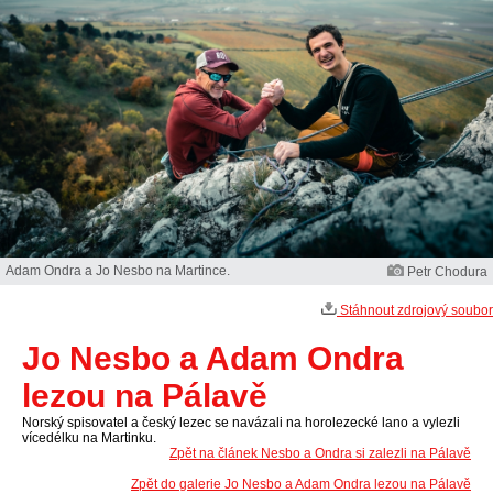
Adam Ondra a Jo Nesbo na Martince.
Petr Chodura
Stáhnout zdrojový soubor
Jo Nesbo a Adam Ondra
lezou na Pálavě
Norský spisovatel a český lezec se navázali na horolezecké lano a vylezli
vícedélku na Martinku.
Zpět na článek Nesbo a Ondra si zalezli na Pálavě
Zpět do galerie Jo Nesbo a Adam Ondra lezou na Pálavě