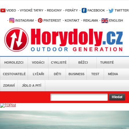
VIDEO
-
VYSOKÉ TATRY
-
REGIONY
-
FERÁTY
-
FACEBOOK
-
TWITTER
-
INSTAGRAM
-
PINTEREST
-
KONTAKT
-
REKLAMA
-
ENGLISH
HOROLEZCI
VODÁCI
CYKLISTÉ
BĚŽCI
TURISTÉ
CESTOVATELÉ
LYŽAŘI
DĚTI
BUSINESS
TEST
MÉDIA
ZDRAVÍ
JÍDLO A PITÍ