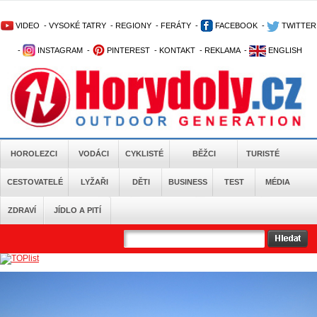
VIDEO
-
VYSOKÉ TATRY
-
REGIONY
-
FERÁTY
-
FACEBOOK
-
TWITTER
-
INSTAGRAM
-
PINTEREST
-
KONTAKT
-
REKLAMA
-
ENGLISH
HOROLEZCI
VODÁCI
CYKLISTÉ
BĚŽCI
TURISTÉ
CESTOVATELÉ
LYŽAŘI
DĚTI
BUSINESS
TEST
MÉDIA
ZDRAVÍ
JÍDLO A PITÍ