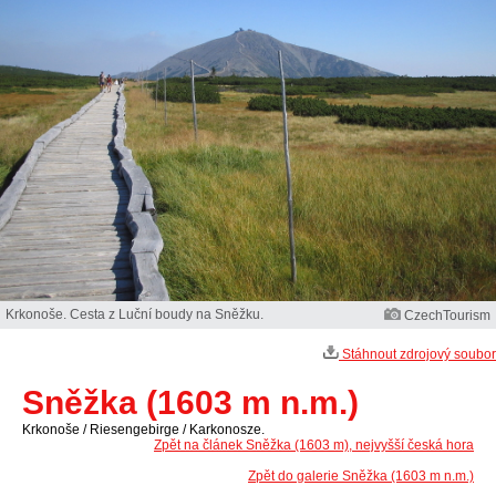
Krkonoše. Cesta z Luční boudy na Sněžku.
CzechTourism
Stáhnout zdrojový soubor
Sněžka (1603 m n.m.)
Krkonoše / Riesengebirge / Karkonosze.
Zpět na článek Sněžka (1603 m), nejvyšší česká hora
Zpět do galerie Sněžka (1603 m n.m.)