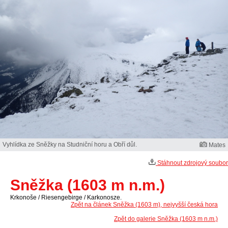
Vyhlídka ze Sněžky na Studniční horu a Obří důl.
Mates
Stáhnout zdrojový soubor
Sněžka (1603 m n.m.)
Krkonoše / Riesengebirge / Karkonosze.
Zpět na článek Sněžka (1603 m), nejvyšší česká hora
Zpět do galerie Sněžka (1603 m n.m.)