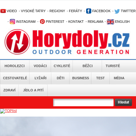
VIDEO
-
VYSOKÉ TATRY
-
REGIONY
-
FERÁTY
-
FACEBOOK
-
TWITTER
-
INSTAGRAM
-
PINTEREST
-
KONTAKT
-
REKLAMA
-
ENGLISH
HOROLEZCI
VODÁCI
CYKLISTÉ
BĚŽCI
TURISTÉ
CESTOVATELÉ
LYŽAŘI
DĚTI
BUSINESS
TEST
MÉDIA
ZDRAVÍ
JÍDLO A PITÍ