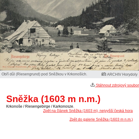
Obří důl (Riesengrund) pod Sněžkou v Krkonoších.
ARCHIV Horydoly
Stáhnout zdrojový soubor
Sněžka (1603 m n.m.)
Krkonoše / Riesengebirge / Karkonosze.
Zpět na článek Sněžka (1603 m), nejvyšší česká hora
Zpět do galerie Sněžka (1603 m n.m.)