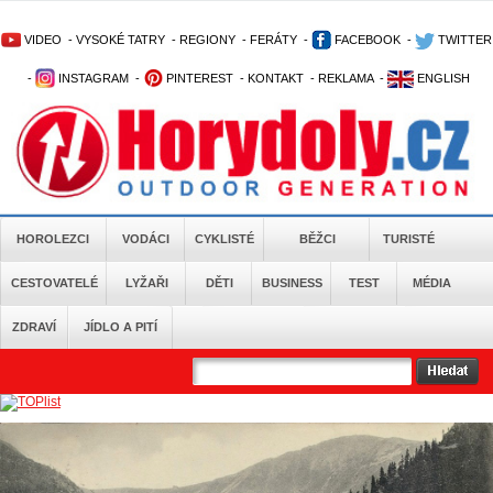
VIDEO
-
VYSOKÉ TATRY
-
REGIONY
-
FERÁTY
-
FACEBOOK
-
TWITTER
-
INSTAGRAM
-
PINTEREST
-
KONTAKT
-
REKLAMA
-
ENGLISH
HOROLEZCI
VODÁCI
CYKLISTÉ
BĚŽCI
TURISTÉ
CESTOVATELÉ
LYŽAŘI
DĚTI
BUSINESS
TEST
MÉDIA
ZDRAVÍ
JÍDLO A PITÍ