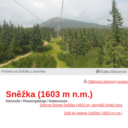
Pohled na Sněžku z lanovky.
Katka Balcarová
Stáhnout zdrojový soubor
Sněžka (1603 m n.m.)
Krkonoše / Riesengebirge / Karkonosze.
Zpět na článek Sněžka (1603 m), nejvyšší česká hora
Zpět do galerie Sněžka (1603 m n.m.)