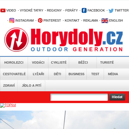
VIDEO
-
VYSOKÉ TATRY
-
REGIONY
-
FERÁTY
-
FACEBOOK
-
TWITTER
-
INSTAGRAM
-
PINTEREST
-
KONTAKT
-
REKLAMA
-
ENGLISH
HOROLEZCI
VODÁCI
CYKLISTÉ
BĚŽCI
TURISTÉ
CESTOVATELÉ
LYŽAŘI
DĚTI
BUSINESS
TEST
MÉDIA
ZDRAVÍ
JÍDLO A PITÍ