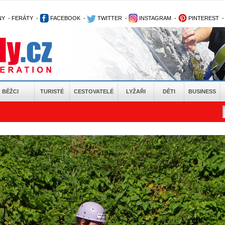
NY
-
FERÁTY
-
FACEBOOK
-
TWITTER
-
INSTAGRAM
-
PINTEREST
BĚŽCI
TURISTÉ
CESTOVATELÉ
LYŽAŘI
DĚTI
BUSINESS