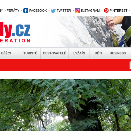
NY
-
FERÁTY
-
FACEBOOK
-
TWITTER
-
INSTAGRAM
-
PINTEREST
BĚŽCI
TURISTÉ
CESTOVATELÉ
LYŽAŘI
DĚTI
BUSINESS