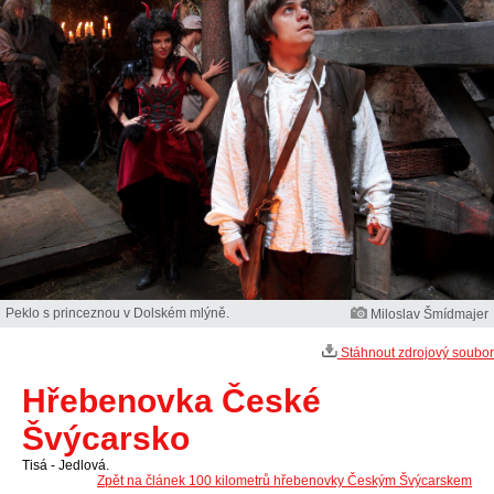
Peklo s princeznou v Dolském mlýně.
Miloslav Šmídmajer
Stáhnout zdrojový soubor
Hřebenovka České
Švýcarsko
Tisá - Jedlová.
Zpět na článek 100 kilometrů hřebenovky Českým Švýcarskem