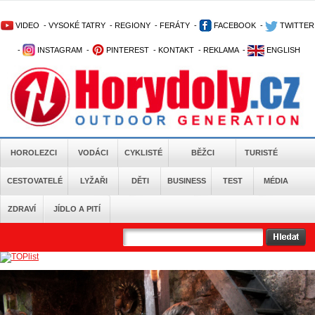
VIDEO
-
VYSOKÉ TATRY
-
REGIONY
-
FERÁTY
-
FACEBOOK
-
TWITTER
-
INSTAGRAM
-
PINTEREST
-
KONTAKT
-
REKLAMA
-
ENGLISH
HOROLEZCI
VODÁCI
CYKLISTÉ
BĚŽCI
TURISTÉ
CESTOVATELÉ
LYŽAŘI
DĚTI
BUSINESS
TEST
MÉDIA
ZDRAVÍ
JÍDLO A PITÍ