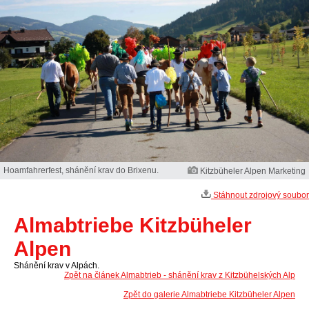
Hoamfahrerfest, shánění krav do Brixenu.
Kitzbüheler Alpen Marketing
Stáhnout zdrojový soubor
Almabtriebe Kitzbüheler
Alpen
Shánění krav v Alpách.
Zpět na článek Almabtrieb - shánění krav z Kitzbühelských Alp
Zpět do galerie Almabtriebe Kitzbüheler Alpen