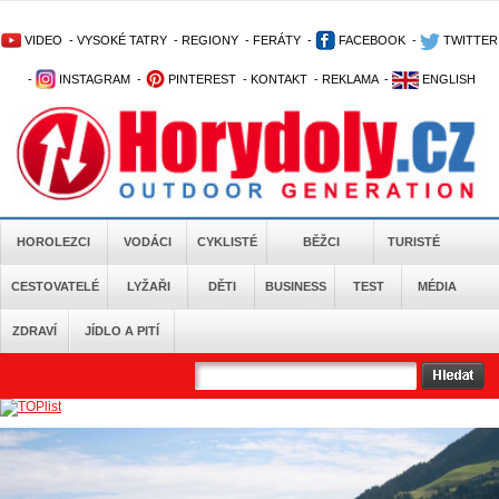
VIDEO
-
VYSOKÉ TATRY
-
REGIONY
-
FERÁTY
-
FACEBOOK
-
TWITTER
-
INSTAGRAM
-
PINTEREST
-
KONTAKT
-
REKLAMA
-
ENGLISH
HOROLEZCI
VODÁCI
CYKLISTÉ
BĚŽCI
TURISTÉ
CESTOVATELÉ
LYŽAŘI
DĚTI
BUSINESS
TEST
MÉDIA
ZDRAVÍ
JÍDLO A PITÍ