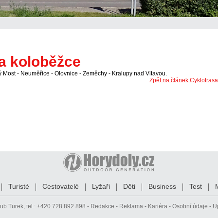
a koloběžce
ý Most - Neuměřice - Olovnice - Zeměchy - Kralupy nad Vltavou.
Zpět na článek Cyklotras
Turisté
Cestovatelé
Lyžaři
Děti
Business
Test
ub Turek
, tel.: +420 728 892 898 -
Redakce
-
Reklama
-
Kariéra
-
Osobní údaje
-
U