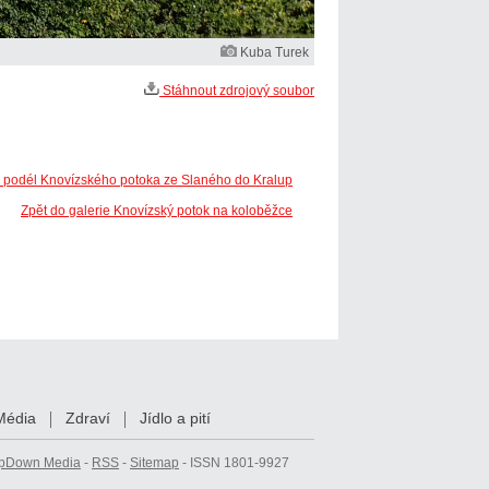
Kuba Turek
Stáhnout zdrojový soubor
a podél Knovízského potoka ze Slaného do Kralup
Zpět do galerie Knovízský potok na koloběžce
Média
Zdraví
Jídlo a pití
pDown Media
-
RSS
-
Sitemap
- ISSN 1801-9927