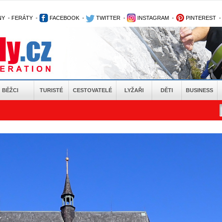
NY
-
FERÁTY
-
FACEBOOK
-
TWITTER
-
INSTAGRAM
-
PINTEREST
BĚŽCI
TURISTÉ
CESTOVATELÉ
LYŽAŘI
DĚTI
BUSINESS