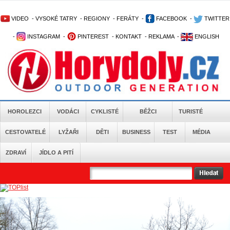
VIDEO
-
VYSOKÉ TATRY
-
REGIONY
-
FERÁTY
-
FACEBOOK
-
TWITTER
-
INSTAGRAM
-
PINTEREST
-
KONTAKT
-
REKLAMA
-
ENGLISH
HOROLEZCI
VODÁCI
CYKLISTÉ
BĚŽCI
TURISTÉ
CESTOVATELÉ
LYŽAŘI
DĚTI
BUSINESS
TEST
MÉDIA
ZDRAVÍ
JÍDLO A PITÍ