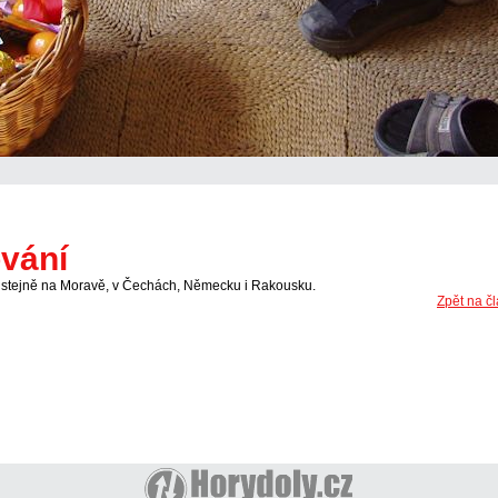
ování
se stejně na Moravě, v Čechách, Německu i Rakousku.
Zpět na čl