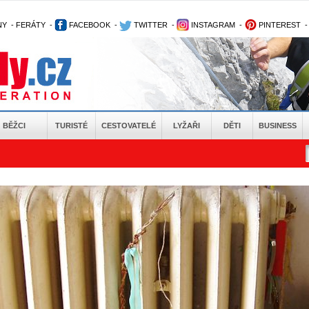
NY
-
FERÁTY
-
FACEBOOK
-
TWITTER
-
INSTAGRAM
-
PINTEREST
BĚŽCI
TURISTÉ
CESTOVATELÉ
LYŽAŘI
DĚTI
BUSINESS