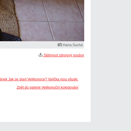
Hana Suchá
Stáhnout zdrojový soubor
ánek Jak se slaví Velikonoce? Vajíčka jsou všude.
Zpět do galerie Velikonoční koledování